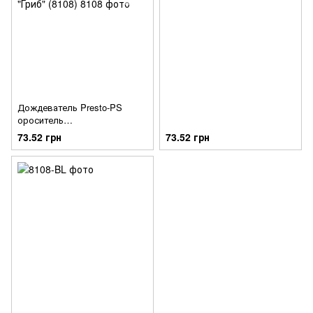
Дождеватель Presto-PS
ороситель
многофункциональный "Гриб"
73.52 грн
73.52 грн
(8108)