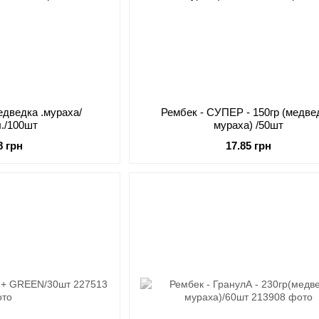
медведка .мураха/
Рембек - СУПЕР - 150гр (медве
л./100шт
мураха) /50шт
8 грн
17.85 грн