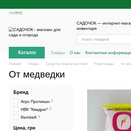
Перейти к основному контенту
УКР
РУС
САДОЧОК — интернет-магаз
инвентаря
Каталог
Товары
О нас
Контактная информац
Главная
Товары
Средства защиты растений
Родентициды
От ме
От медведки
Бренд
3
Агро Протекшн
3
НВК "Квадрат"
4
RembeK
Цена, грн