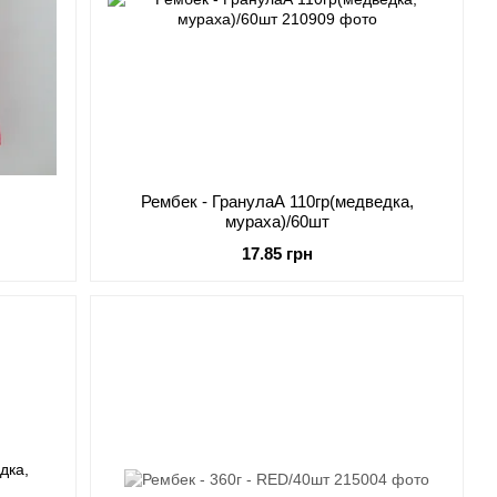
Рембек - ГранулаА 110гр(медведка,
мураха)/60шт
17.85 грн