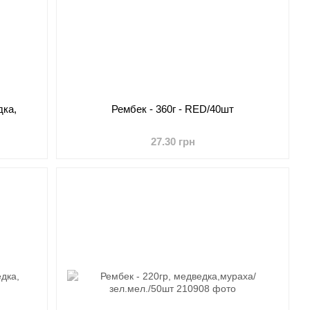
дка,
Рембек - 360г - RED/40шт
27.30 грн