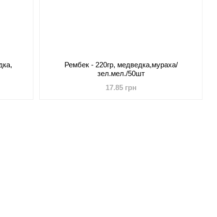
дка,
Рембек - 220гр, медведка,мураха/
зел.мел./50шт
17.85 грн