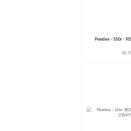
Рембек - 550г -
36.7