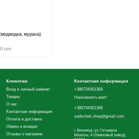
.(медведка, мураха)
30 грн
Клиентам
Контактная информация
Вход в личный кабинет
+380734301369
Товары
Перезвонить вам?
О нас
+380734301369
Контактная информация
sadochok.shop@gmail.com
Оплата и доставка
Обмен и возврат
г. Винница, ул. Гетьмана
Отзывы о магазине
Мазепы, 4 (Ламповый завод),