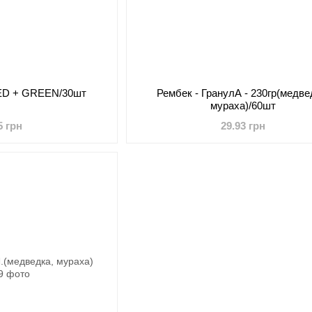
 RED + GREEN/30шт
Рембек - ГранулА - 230гр(медве
мураха)/60шт
5 грн
29.93 грн