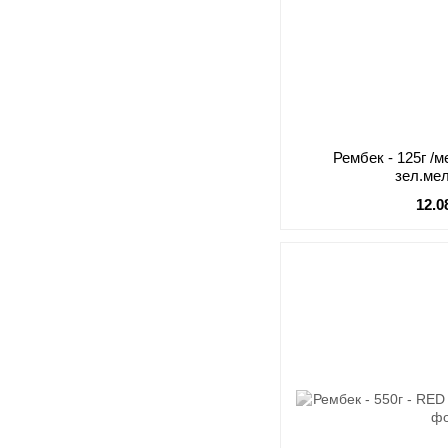
Рембек - 125г /
зел.ме
12.0