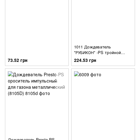
1011 Дождеватель
"РУБИКОН" -PS тройной
226166
73.52 грн
224.53 грн
Дождеватель Presto-PS