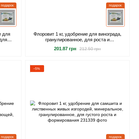
подарок
подарок
е для
Флоровит 1 кг, удобрение для винограда,
 для
гранулированное, для роста и
травы
плодоношения винограда
201.87 грн
212.50 грн
−5%
подарок
подарок