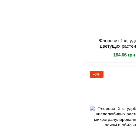
Флоровит 1 кг, у
цветущих растен
гранулированное, дл
184.06 грн
и интенси
−5%