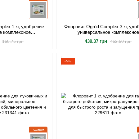
plex 1 кг, удобрение
Флоровит Ogród Complex 3 кг, удо
е комплексное
универсальное комплексное
 с кремнием, для
гранулированное с кремнием, для 
439.37 грн
168.75 грн
462.50 грн
х и ягодных культ
фруктов и ягод
−5%
подарок