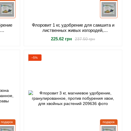
брение
Флоровит 1 кг, удобрение для самшита и
лиственных живых изгородей,
овощей,
минеральное, гранулированное, для густого
225.62 грн
237.50 грн
роста и формирования
−5%
подарок
подарок