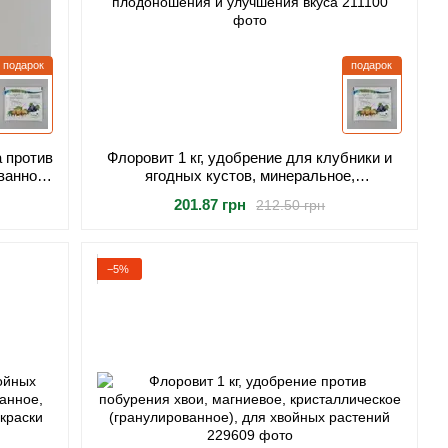
подарок
подарок
а против
Флоровит 1 кг, удобрение для клубники и
ванное,
ягодных кустов, минеральное,
 мха
гранулированное, для обильного
201.87 грн
212.50 грн
плодоношения и улучшения вкуса
−5%