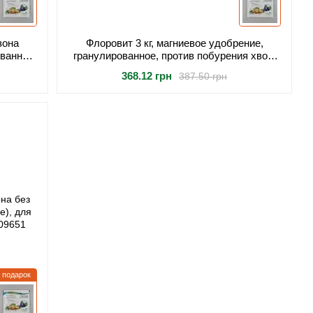
зона
Флоровит 3 кг, магниевое удобрение,
ванное,
гранулированное, против побурения хвои,
травы
для хвойных растений
368.12 грн
387.50 грн
подарок