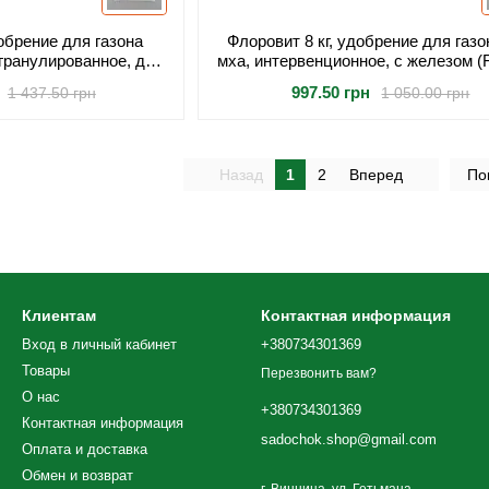
добрение для газона
Флоровит 8 кг, удобрение для газо
 гранулированное, для
мха, интервенционное, с железом (F
та и без мха
восстановления газона до 400
997.50 грн
1 437.50 грн
1 050.00 грн
Назад
1
2
Вперед
По
Клиентам
Контактная информация
Вход в личный кабинет
+380734301369
Товары
Перезвонить вам?
О нас
+380734301369
Контактная информация
sadochok.shop@gmail.com
Оплата и доставка
Обмен и возврат