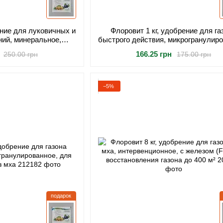
ение для луковичных и
Флоровит 1 кг, удобрение для га
ний, минеральное,
быстрого действия, микрогранулиро
я обильного цветения
для быстрого роста и загущения 
166.25 грн
250.00 грн
175.00 грн
ления лу
−5%
подарок