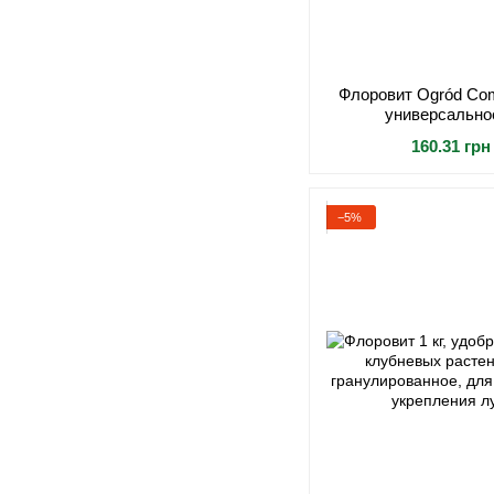
Флоровит Ogród Com
универсально
гранулированное
160.31 грн
овощных, плодовы
−5%