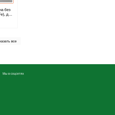
на без
e), для
 м²
казать все
Мы в соцсетях