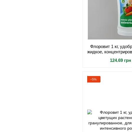
Флоровит 1 кг, удо
жидкое, концентриро
овощных, цветочных 
124.69 грн
−5%