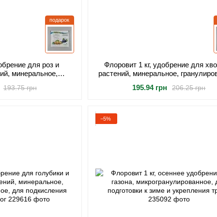
подарок
добрение для роз и
Флоровит 1 кг, удобрение для хв
ий, минеральное,
растений, минеральное, гранулиро
я обильного цветения
для быстрого роста и интенсивной 
195.94 грн
193.75 грн
206.25 грн
вного роста
−5%