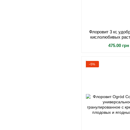
Флоровит 3 кг, удоб
кислолюбивых раст
микрогранулированн
475.00 грн
почвы и
−5%