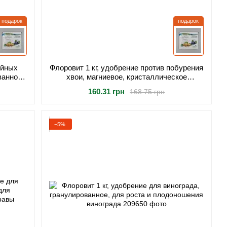
подарок
подарок
ойных
Флоровит 1 кг, удобрение против побурения
ванное,
хвои, магниевое, кристаллическое
окраски
(гранулированное), для хвойных растений
160.31 грн
168.75 грн
−5%