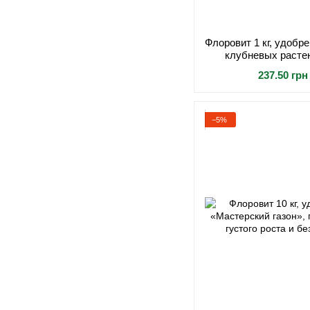
Флоровит 1 кг, удобр
клубневых расте
гранулированное, дл
237.50 грн
и укреп
−5%