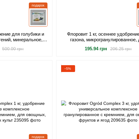
подарок
рение для голубики и
Флоровит 1 кг, осеннее удобрени
ений, минеральное,
газона, микрогранулированное,
ое, для подкисления
подготовки к зиме и укрепления 
195.94 грн
500.00 грн
206.25 грн
 обильног
−5%
подарок