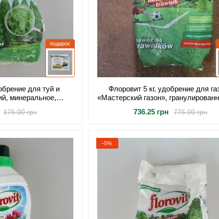
подарок
добрение для туй и
Флоровит 5 кг, удобрение для га
ий, минеральное,
«Мастерский газон», гранулированн
для густого роста и
густого роста и без мха
736.25 грн
175.00 грн
775.00 грн
о цвета хвои
−5%