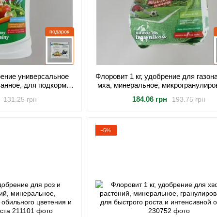
подарок
брение универсальное
Флоровит 1 кг, удобрение для газон
ванное, для подкормки
мха, минеральное, микрогранулиро
и комнатных растений
для густого роста и устранения
184.06 грн
131.25 грн
193.75 грн
−5%