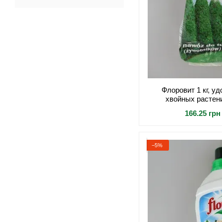
Флоровит 1 кг, у
хвойных растен
гранулированное, 
166.25 грн
насыщенног
−5%