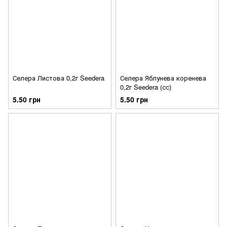
Селера Листова 0,2г Seedera
Селера Яблунева коренева
0,2г Seedera (сс)
5.50 грн
5.50 грн