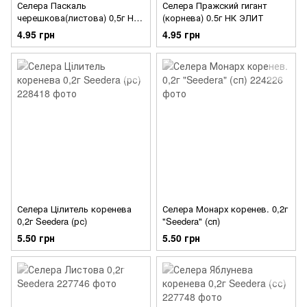
Селера Паскаль
Селера Пражский гигант
черешкова(листова) 0,5г НК
(корнева) 0.5г НК ЭЛИТ
ЕЛІТ
4.95 грн
4.95 грн
Селера Цілитель коренева
Селера Монарх коренев. 0,2г
0,2г Seedera (рс)
"Seedera" (сп)
5.50 грн
5.50 грн