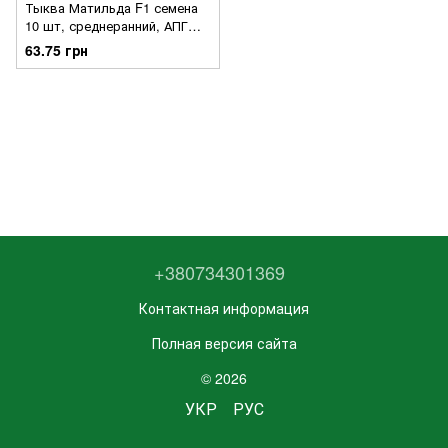
Тыква Матильда F1 семена
10 шт, среднеранний, АПГ
(Голландия)
63.75 грн
+380734301369
Контактная информация
Полная версия сайта
© 2026
УКР
РУС