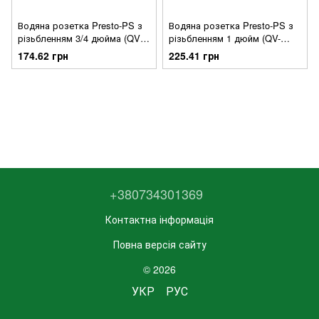
Водяна розетка Presto-PS з
Водяна розетка Presto-PS з
різьбленням 3/4 дюйма (QV-
різьбленням 1 дюйм (QV-
0134)
0110)
174.62 грн
225.41 грн
+380734301369
Контактна інформація
Повна версія сайту
© 2026
УКР
РУС