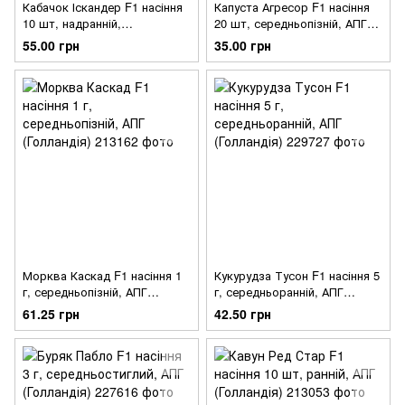
Кабачок Іскандер F1 насіння
Капуста Агресор F1 насіння
10 шт, надранній,
20 шт, середньопізній, АПГ
самозапильний, АПГ
(Голландія)
55.00 грн
35.00 грн
(Голландія)
Морква Каскад F1 насіння 1
Кукурудза Тусон F1 насіння 5
г, середньопізній, АПГ
г, середньоранній, АПГ
(Голландія)
(Голландія)
61.25 грн
42.50 грн