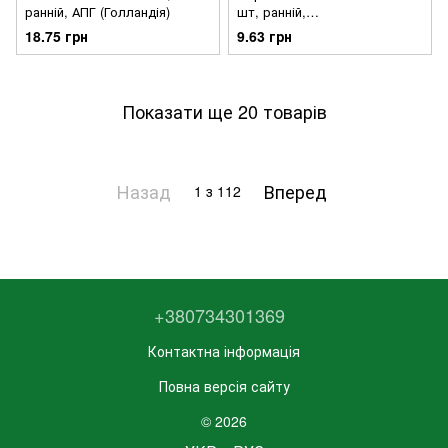
ранній, АПГ (Голландія)
шт, ранній,
бджолозапильний, НК Еліт
18.75 грн
9.63 грн
(Голландія)
Показати ще 20 товарів
Назад
Вперед
1
з 112
+380734301369
Контактна інформація
Повна версія сайту
© 2026