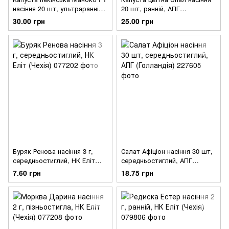
насіння 20 шт, ультраранній
20 шт, ранній, АПГ
гібрид, АПГ (Голландія)
(Голландія)
30.00 грн
25.00 грн
Буряк Ренова насіння 3 г,
Салат Афіціон насіння 30 шт,
середньостиглий, НК Еліт
середньостиглий, АПГ
(Чехія)
(Голландія)
7.60 грн
18.75 грн