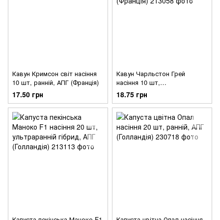
Кавун Кримсон світ насіння
Кавун Чарльстон Грей
10 шт, ранній, АПГ (Франція)
насіння 10 шт,
середньостиглий, АПГ
17.50 грн
18.75 грн
(Франція)
Капуста пекінська Маноко F1
Капуста цвітна Опал насіння