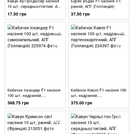
Кавун Ау-Продюсер насіння
Буряк Водан F1 насіння 3 г,
10 шт, середньостиглий, АПГ
ранній, АПГ (Голландія)
(Каліфорнія)
17.50 грн
37.50 грн
Кабачок Іскандер F1 насіння
Кабачок Кавілі F1 насіння 100
100 шт, надранній,
шт, надранній,
самозапильний, АПГ
партенокарпічний, АПГ
368.75 грн
375.00 грн
(Голландія)
(Голландія)