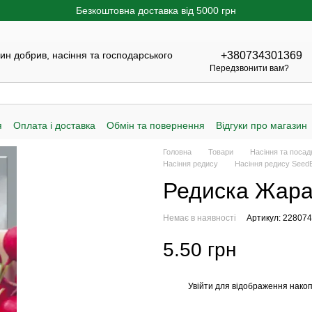
Безкоштовна доставка від 5000 грн
н добрив, насіння та господарського
+380734301369
Передзвонити вам?
я
Оплата і доставка
Обмін та повернення
Відгуки про магазин
Головна
Товари
Насіння та посад
Насіння редису
Насіння редису Seed
Редиска Жара 
Немає в наявності
Артикул: 228074
5.50 грн
Увійти
для відображення накоп
%