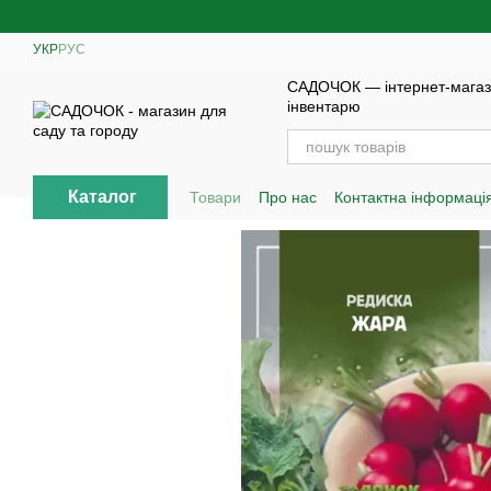
Перейти до основного контенту
УКР
РУС
САДОЧОК — інтернет-магази
інвентарю
Каталог
Товари
Про нас
Контактна інформаці