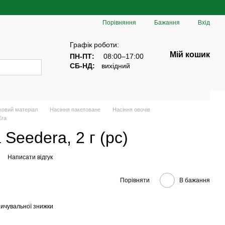
Порівняння
Бажання
Вхід
Графік роботи:
Мій кошик
ПН-ПТ:
08:00–17:00
СБ-НД:
вихідний
ковий матеріал
Насіння пакетоване
Насіння овочів
Era
Seedеra, 2 г (рс)
Написати відгук
Порівняти
В бажання
ичувальної знижки