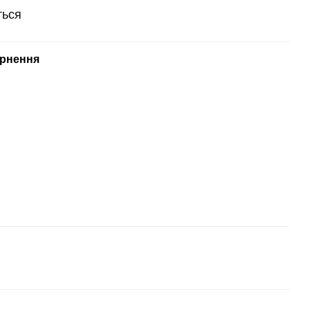
ться
рнення